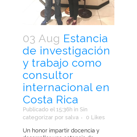
03 Aug
Estancia
de investigación
y trabajo como
consultor
internacional en
Costa Rica
Publicado el 15:36h
in
Sin
categorizar
por
salva
0
Likes
Un honor impartir docencia y