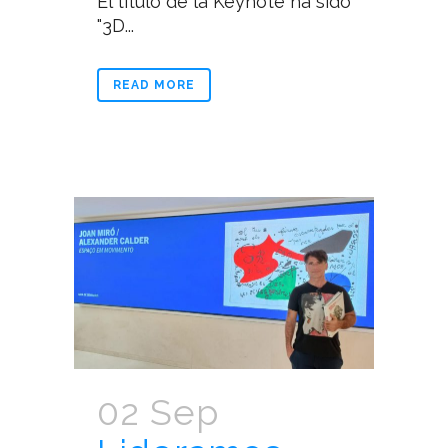
El titulo de la Keynote ha sido
"3D...
READ MORE
02 Sep